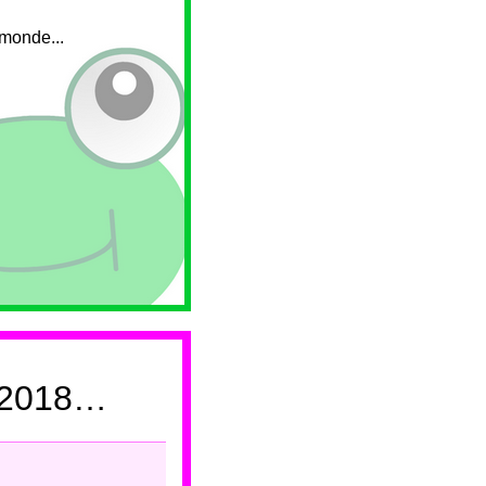
monde...
7 2018…