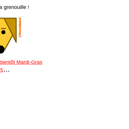
 grenouille !
 bientôt Mardi-Gras
…
15