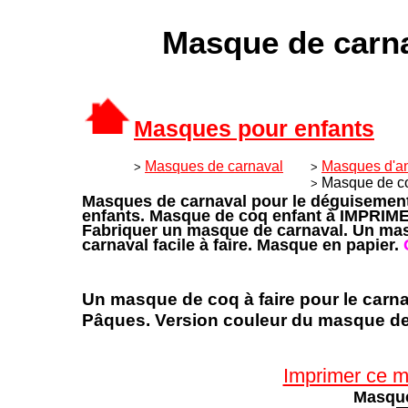
Masque de carna
Masques pour enfants
Masques de carnaval
Masques d'a
>
>
Masque de c
>
Masques de carnaval pour le déguisemen
enfants. Masque de coq enfant à IMPRIM
Fabriquer un masque de carnaval. Un ma
carnaval facile à faire. Masque en papier.
Un masque de coq à faire pour le carn
Pâques. Version couleur du masque de
Imprimer ce m
Masque