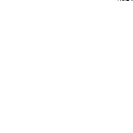
© Claude M