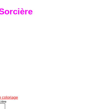
Sorcière
 coloriage
cière