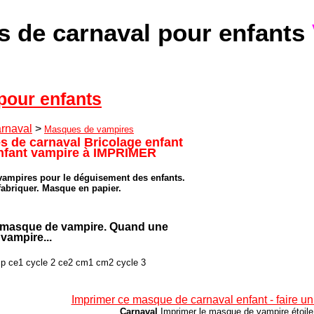
 de carnaval pour enfants
our enfants
rnaval
>
Masques de vampires
s de carnaval
Bricolage enfant
nfant vampire à IMPRIMER
vampires pour le déguisement des enfants.
fabriquer. Masque en papier.
n masque de vampire. Quand une
 vampire...
cp ce1 cycle 2 ce2 cm1 cm2 cycle 3
Imprimer ce masque de carnaval enfant - faire un
Carnaval
Imprimer le masque de vampire étoile